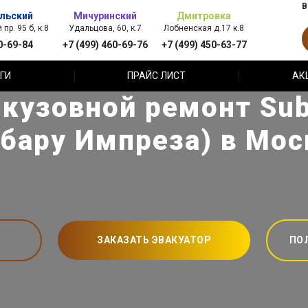
В
льский
Мичуринский
Дмитровка
пр. 95 б, к.8
Удальцова, 60, к.7
Лобненская д.17 к.8
0-69-84
+7 (499) 460-69-76
+7 (499) 450-63-77
ГИ
ПРАЙС ЛИСТ
АК
кузовной ремонт Sub
убару Импреза) в Мос
ЗАКАЗАТЬ ЭВАКУАТОР
ПО