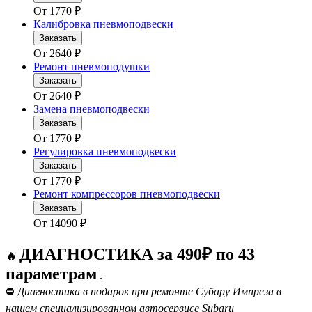
От
1770
₽
Калибровка пневмоподвески
Заказать
От
2640
₽
Ремонт пневмоподушки
Заказать
От
2640
₽
Замена пневмоподвески
Заказать
От
1770
₽
Регулировка пневмоподвески
Заказать
От
1770
₽
Ремонт компрессоров пневмоподвески
Заказать
От
14090
₽
ДИАГНОСТИКА за 490₽ по 43
🔥
параметрам
.
⛔
Диагностика в подарок при ремонте Субару Импреза в
нашем специализированном автосервисе Subaru