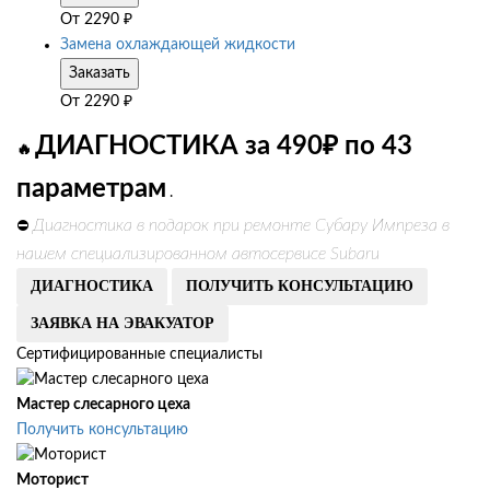
От
2290
₽
Замена охлаждающей жидкости
Заказать
От
2290
₽
ДИАГНОСТИКА за 490₽ по 43
🔥
параметрам
.
Диагностика в подарок при ремонте Субару Импреза в
⛔
нашем специализированном автосервисе Subaru
ДИАГНОСТИКА
ПОЛУЧИТЬ КОНСУЛЬТАЦИЮ
ЗАЯВКА НА ЭВАКУАТОР
Сертифицированные специалисты
Мастер слесарного цеха
Получить консультацию
Моторист