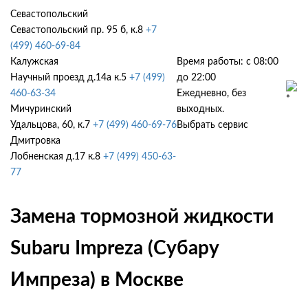
Севастопольский
Севастопольский пр. 95 б, к.8
+7
(499) 460-69-84
Калужская
Время работы: с 08:00
Научный проезд д.14а к.5
+7 (499)
до 22:00
460-63-34
Ежедневно, без
Мичуринский
выходных.
Удальцова, 60, к.7
+7 (499) 460-69-76
Выбрать сервис
Дмитровка
Лобненская д.17 к.8
+7 (499) 450-63-
77
Замена тормозной жидкости
Subaru Impreza (Субару
Импреза) в Москве