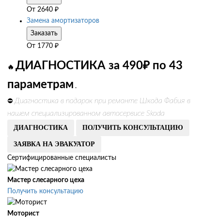
От
2640
₽
Замена амортизаторов
Заказать
От
1770
₽
ДИАГНОСТИКА за 490₽ по 43
🔥
параметрам
.
Диагностика в подарок при ремонте Шкода Фабия в
⛔
нашем специализированном автосервисе Skoda
ДИАГНОСТИКА
ПОЛУЧИТЬ КОНСУЛЬТАЦИЮ
ЗАЯВКА НА ЭВАКУАТОР
Сертифицированные специалисты
Мастер слесарного цеха
Получить консультацию
Моторист