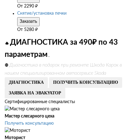
От
2290
₽
Снятие/установка печки
Заказать
От
5280
₽
ДИАГНОСТИКА за 490₽ по 43
🔥
параметрам
.
Диагностика в подарок при ремонте Шкода Карок в
⛔
нашем специализированном автосервисе Skoda
ДИАГНОСТИКА
ПОЛУЧИТЬ КОНСУЛЬТАЦИЮ
ЗАЯВКА НА ЭВАКУАТОР
Сертифицированные специалисты
Мастер слесарного цеха
Получить консультацию
Моторист