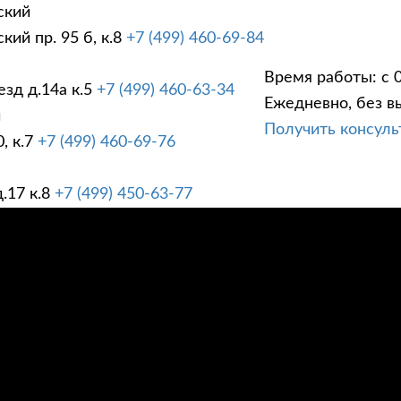
ский
ий пр. 95 б, к.8
+7 (499) 460-69-84
Время работы: с 0
зд д.14а к.5
+7 (499) 460-63-34
Ежедневно, без в
ГИ
ПРАЙС ЛИСТ
АК
й
Получить консул
, к.7
+7 (499) 460-69-76
.17 к.8
+7 (499) 450-63-77