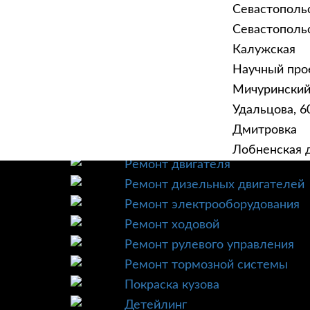
Севастополь
Севастопольск
Калужская
Научный прое
ГЛАВНАЯ
УСЛУ
Мичурински
Техническое обслуживание
Удальцова, 60
Диагностика
Дмитровка
Ремонт трансмиссии
Лобненская д
Ремонт двигателя
Ремонт дизельных двигателей
Ремонт электрооборудования
Ремонт ходовой
Ремонт рулевого управления
Ремонт тормозной системы
Покраска кузова
Детейлинг