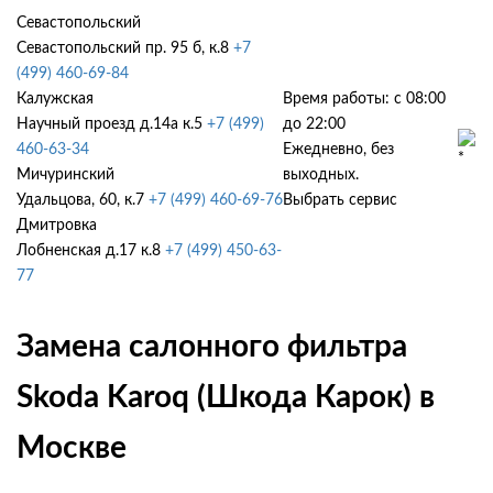
Севастопольский
Севастопольский пр. 95 б, к.8
+7
(499) 460-69-84
Калужская
Время работы: с 08:00
Научный проезд д.14а к.5
+7 (499)
до 22:00
460-63-34
Ежедневно, без
Мичуринский
выходных.
Удальцова, 60, к.7
+7 (499) 460-69-76
Выбрать сервис
Дмитровка
Лобненская д.17 к.8
+7 (499) 450-63-
77
Замена салонного фильтра
Skoda Karoq (Шкода Карок) в
Москве