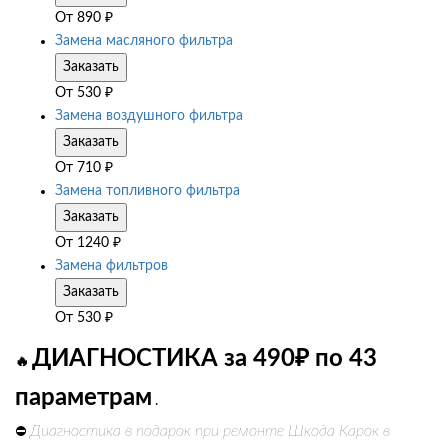
От
890
₽
Замена масляного фильтра
Заказать
От
530
₽
Замена воздушного фильтра
Заказать
От
710
₽
Замена топливного фильтра
Заказать
От
1240
₽
Замена фильтров
Заказать
От
530
₽
ДИАГНОСТИКА за 490₽ по 43
🔥
параметрам
.
Диагностика в подарок при ремонте Шкода Карок в
⛔