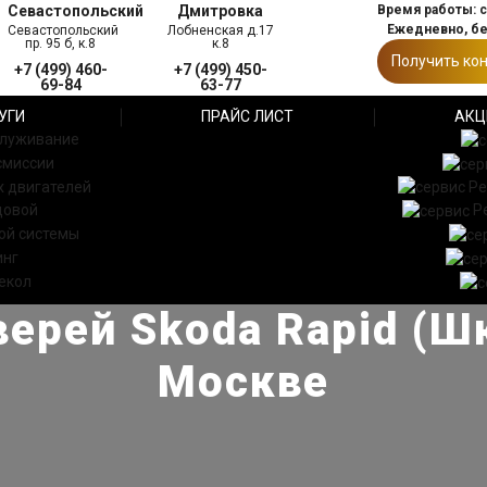
Севастопольский
Дмитровка
Время работы: с 
Ежедневно, б
Севастопольский
Лобненская д.17
пр. 95 б, к.8
к.8
Получить ко
+7 (499) 460-
+7 (499) 450-
69-84
63-77
УГИ
ПРАЙС ЛИСТ
АКЦ
служивание
смиссии
 двигателей
Ре
довой
Р
ой системы
инг
екол
ерей Skoda Rapid (Ш
Москве