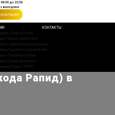
08:00 до 22:00
ез выходных.
нсультацию
ИИ
КОНТАКТЫ
Диагностика
Ремонт двигателя
монт электрооборудования
емонт рулевого управления
Покраска кузова
Кузовной ремонт
Ремонт АКПП
кода Рапид) в