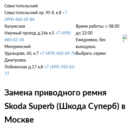
Севастопольский
Севастопольский пр. 95 б, к.8
+7
(499) 460-69-84
Калужская
Время работы: с 08:00
Научный проезд д.14а к.5
+7 (499)
до 22:00
460-63-34
Ежедневно, без
Мичуринский
выходных.
Удальцова, 60, к.7
+7 (499) 460-69-76
Выбрать сервис
Дмитровка
Лобненская д.17 к.8
+7 (499) 450-63-
77
Замена приводного ремня
Skoda Superb (Шкода Суперб) в
Москве