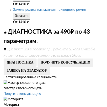
От
1410
₽
Замена ролика натяжителя приводного ремня
Заказать
От
1410
₽
ДИАГНОСТИКА за 490₽ по 43
🔥
параметрам
.
Диагностика в подарок при ремонте Шкода Суперб в
⛔
нашем специализированном автосервисе Skoda
ДИАГНОСТИКА
ПОЛУЧИТЬ КОНСУЛЬТАЦИЮ
ЗАЯВКА НА ЭВАКУАТОР
Сертифицированные специалисты
Мастер слесарного цеха
Получить консультацию
Моторист