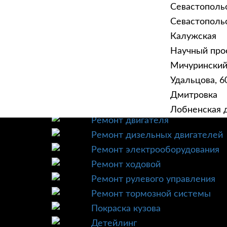
Севастополь
Севастопольск
Калужская
Научный прое
ГЛАВНАЯ
УСЛУ
Мичурински
Техническое обслуживание
Удальцова, 60
Диагностика
Дмитровка
Ремонт трансмиссии
Лобненская д
Ремонт двигателя
Ремонт дизельных двигателей
Ремонт электрооборудования
Ремонт ходовой
Ремонт рулевого управления
Ремонт тормозной системы
Покраска кузова
Детейлинг