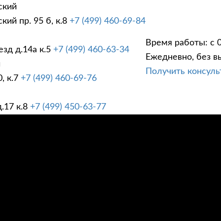
ский
ий пр. 95 б, к.8
+7 (499) 460-69-84
Время работы: с 0
зд д.14а к.5
+7 (499) 460-63-34
Ежедневно, без в
ГИ
ПРАЙС ЛИСТ
АК
й
Получить консул
, к.7
+7 (499) 460-69-76
.17 к.8
+7 (499) 450-63-77