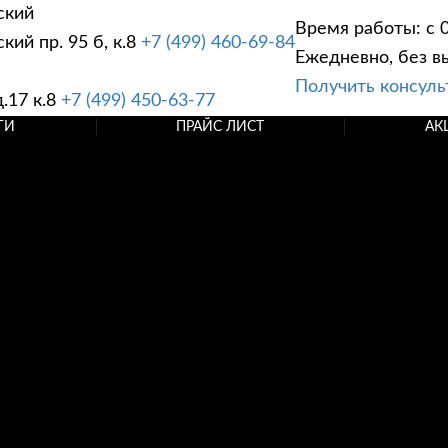
ский
Время работы: с 0
ий пр. 95 б, к.8
+7 (499) 460-69-84
Ежедневно, без в
Получить консул
.17 к.8
+7 (499) 450-63-77
ГИ
ПРАЙС ЛИСТ
АК