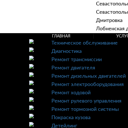
Севастополь
Севастопольск
Дмитровка
Лобненская д
ГЛАВНАЯ
УСЛУ
Техническое обслуживание
Диагностика
Ремонт трансмиссии
Ремонт двигателя
Ремонт дизельных двигателей
Ремонт электрооборудования
Ремонт ходовой
Ремонт рулевого управления
Ремонт тормозной системы
Покраска кузова
Детейлинг