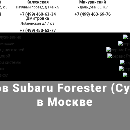
й
Калужская
Мичуринский
, к.8
Научный проезд д.14а к.5
Удальцова, 60, к.7
4
+7 (499) 460-63-34
+7 (499) 460-69-76
Дмитровка
Лобненская д.17 к.8
+7 (499) 450-63-77
УГИ
ПРАЙС ЛИСТ
АКЦ
служивание
смиссии
 двигателей
Ре
довой
Р
ой системы
инг
екол
в Subaru Forester (С
в Москве