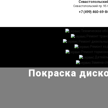
Севастопольски
Севастопольский пр. 95 б
+7 (499) 460-69-8
ГЛАВНАЯ
УСЛ
Техническое об
Ремонт тран
Ремонт дизельных
Ремонт хо
Ремонт тормозн
Детейл
Замена ст
Покраска диско