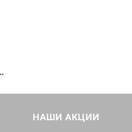
НАШИ АКЦИИ
При
рем
При