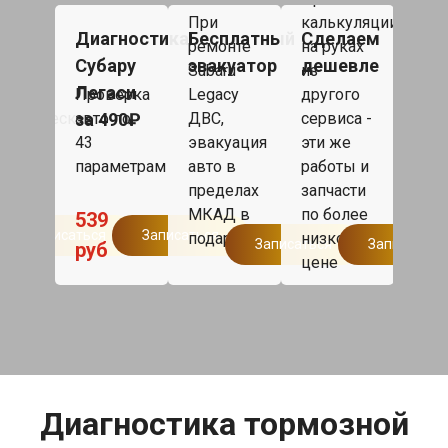
Суб
ка
При
калькуляции
Лега
ка
Диагностика
Бесплатный
Сделаем
Так
ателя
ремонте
на руках
50 
гателя
Субару
эвакуатор
дешевле
под
ru
Subaru
из
или
Легаси
cy
Проверка
Legacy
другого
сро
ектрическим
за 490₽
авто по
ДВС,
сервиса -
рем
авом
43
эвакуация
эти же
бол
en
параметрам
авто в
работы и
одн
по
пределах
запчасти
дня,
р
МКАД в
по более
1
539
такс
Записаться
Записаться
подарок.
низкой
Записаться
Записаться
руб
дом
цене
Мос
бесп
Диагностика тормозной