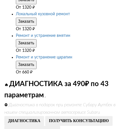
Заказать
От
1320
₽
Локальный кузовной ремонт
Заказать
От
1320
₽
Ремонт и устранение вмятин
Заказать
От
1320
₽
Ремонт и устранение царапин
Заказать
От
660
₽
ДИАГНОСТИКА за 490₽ по 43
🔥
параметрам
.
Диагностика в подарок при ремонте Субару Аутбек в
⛔
нашем специализированном автосервисе Subaru
ДИАГНОСТИКА
ПОЛУЧИТЬ КОНСУЛЬТАЦИЮ