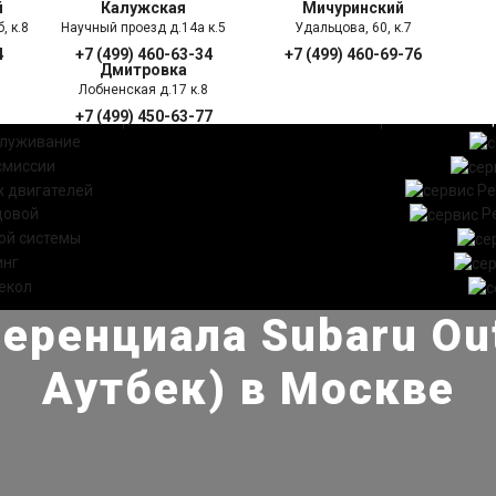
й
Калужская
Мичуринский
, к.8
Научный проезд д.14а к.5
Удальцова, 60, к.7
4
+7 (499) 460-63-34
+7 (499) 460-69-76
Дмитровка
Лобненская д.17 к.8
+7 (499) 450-63-77
УГИ
ПРАЙС ЛИСТ
АКЦ
служивание
смиссии
 двигателей
Ре
довой
Р
ой системы
инг
екол
ренциала Subaru Ou
Аутбек) в Москве