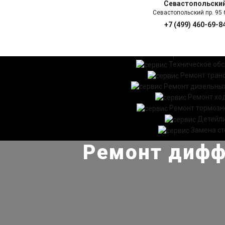
Севастопольски
Севастопольский пр. 95 б
+7 (499) 460-69-8
ГЛАВНАЯ
УСЛ
Техническое об
Ремонт тран
Ремонт дизельных
Ремонт хо
Ремонт тормозн
Детейл
Замена ст
Ремонт диффе