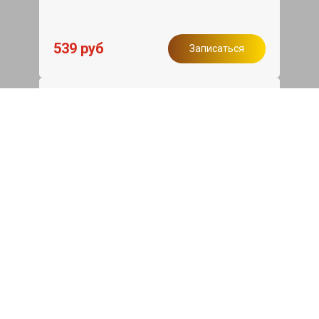
539 руб
Записаться
Бесплатный эвакуатор
При ремонте Subaru Outback ДВС,
эвакуация авто в пределах МКАД в
подарок.
Записаться
Сделаем дешевле