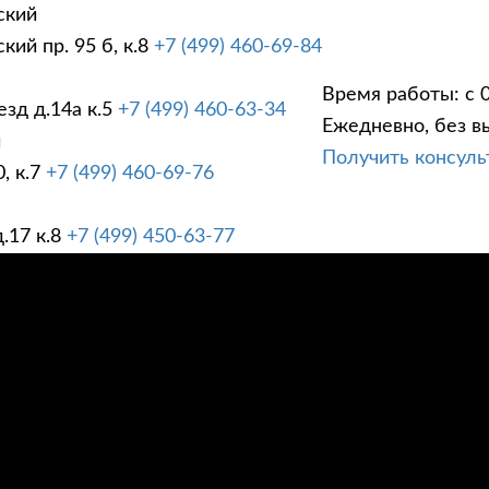
ский
ий пр. 95 б, к.8
+7 (499) 460-69-84
Время работы: с 0
зд д.14а к.5
+7 (499) 460-63-34
Ежедневно, без в
ГИ
ПРАЙС ЛИСТ
АК
й
Получить консул
, к.7
+7 (499) 460-69-76
.17 к.8
+7 (499) 450-63-77