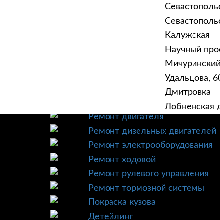
Севастополь
Севастопольск
Калужская
Научный прое
ГЛАВНАЯ
УСЛУ
Мичурински
Техническое обслуживание
Удальцова, 60
Диагностика
Дмитровка
Ремонт трансмиссии
Лобненская д
Ремонт двигателя
Ремонт дизельных двигателей
Ремонт электрооборудования
Ремонт ходовой
Ремонт рулевого управления
Ремонт тормозной системы
Покраска кузова
Детейлинг