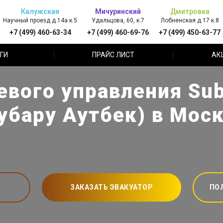
Калужская
Мичуринский
Дмитровка
Научный проезд д.14а к.5
Удальцова, 60, к.7
Лобненская д.17 к.8
+7 (499) 460-63-34
+7 (499) 460-69-76
+7 (499) 450-63-77
ГИ
ПРАЙС ЛИСТ
АК
евого управления Sub
убару Аутбек) в Мос
ЗАКАЗАТЬ ЭВАКУАТОР
ПО