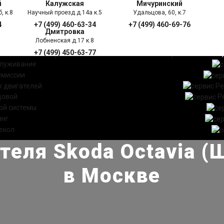
й
Калужская
Мичуринский
, к.8
Научный проезд д.14а к.5
Удальцова, 60, к.7
4
+7 (499) 460-63-34
+7 (499) 460-69-76
Дмитровка
Лобненская д.17 к.8
+7 (499) 450-63-77
УГИ
ПРАЙС ЛИСТ
АКЦ
служивание
смиссии
 двигателей
Ре
довой
Р
ой системы
инг
екол
теля Skoda Octavia (
в Москве