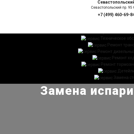
Севастопольски
Севастопольский пр. 95 б
+7 (499) 460-69-8
ГЛАВНАЯ
УСЛ
Техническое об
Ремонт тран
Ремонт дизельных
Ремонт хо
Ремонт тормозн
Детейл
Замена ст
Замена испари