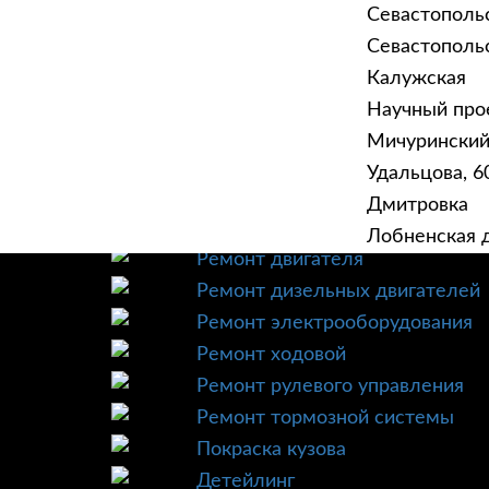
Севастополь
Севастопольск
Калужская
Научный прое
ГЛАВНАЯ
УСЛУ
Мичурински
Техническое обслуживание
Удальцова, 60
Диагностика
Дмитровка
Ремонт трансмиссии
Лобненская д
Ремонт двигателя
Ремонт дизельных двигателей
Ремонт электрооборудования
Ремонт ходовой
Ремонт рулевого управления
Ремонт тормозной системы
Покраска кузова
Детейлинг