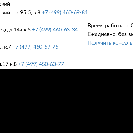
ский
ий пр. 95 б, к.8
+7 (499) 460-69-84
Время работы: с 0
зд д.14а к.5
+7 (499) 460-63-34
Ежедневно, без в
ГИ
ПРАЙС ЛИСТ
АК
й
Получить консул
, к.7
+7 (499) 460-69-76
.17 к.8
+7 (499) 450-63-77