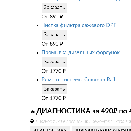
Заказать
От
890
₽
Чистка фильтра сажевого DPF
Заказать
От
890
₽
Промывка дизельных форсунок
Заказать
От
1770
₽
Ремонт системы Common Rail
Заказать
От
1770
₽
ДИАГНОСТИКА за 490₽ по 
🔥
⛔
Диагностика в подарок при ремонте Шкода Ра
ДИАГНОСТИКА
ПОЛУЧИТЬ КОНСУЛЬТАЦ