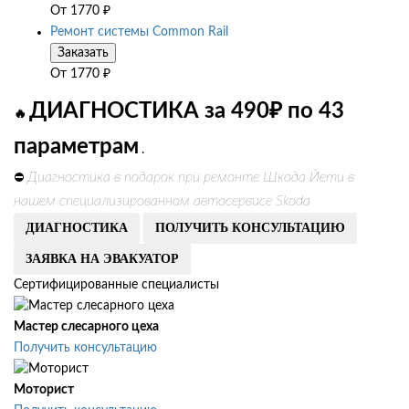
От
1770
₽
Ремонт системы Common Rail
Заказать
От
1770
₽
ДИАГНОСТИКА за 490₽ по 43
🔥
параметрам
.
Диагностика в подарок при ремонте Шкода Йети в
⛔
нашем специализированном автосервисе Skoda
ДИАГНОСТИКА
ПОЛУЧИТЬ КОНСУЛЬТАЦИЮ
ЗАЯВКА НА ЭВАКУАТОР
Сертифицированные специалисты
Мастер слесарного цеха
Получить консультацию
Моторист