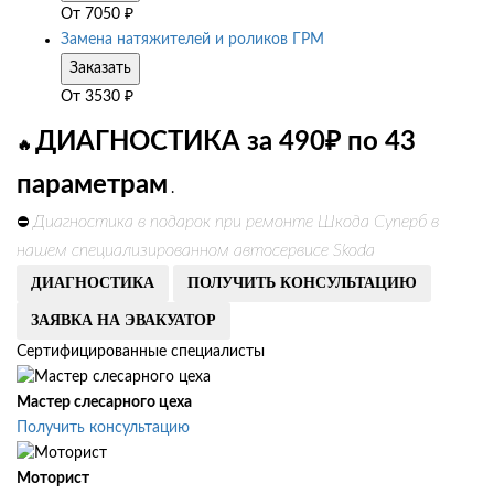
От
7050
₽
Замена натяжителей и роликов ГРМ
Заказать
От
3530
₽
ДИАГНОСТИКА за 490₽ по 43
🔥
параметрам
.
Диагностика в подарок при ремонте Шкода Суперб в
⛔
нашем специализированном автосервисе Skoda
ДИАГНОСТИКА
ПОЛУЧИТЬ КОНСУЛЬТАЦИЮ
ЗАЯВКА НА ЭВАКУАТОР
Сертифицированные специалисты
Мастер слесарного цеха
Получить консультацию
Моторист