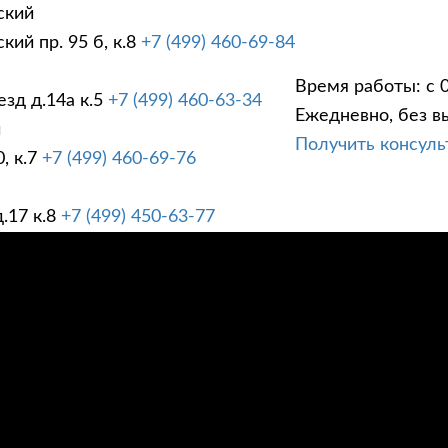
ский
ий пр. 95 б, к.8
+7 (499) 460-69-84
Время работы: с 0
зд д.14а к.5
+7 (499) 460-63-34
Ежедневно, без в
ГИ
ПРАЙС ЛИСТ
АК
й
Получить консул
, к.7
+7 (499) 460-69-76
.17 к.8
+7 (499) 450-63-77