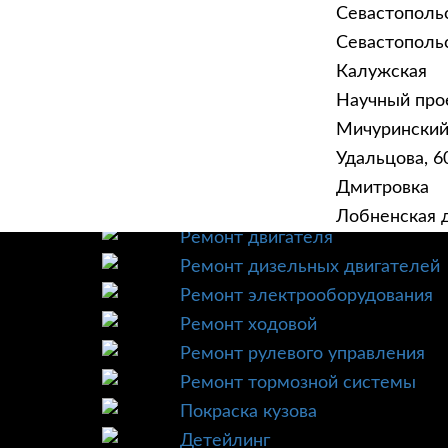
Севастополь
Севастопольск
Калужская
Научный прое
ГЛАВНАЯ
УСЛУ
Мичурински
Техническое обслуживание
Удальцова, 60
Диагностика
Дмитровка
Ремонт трансмиссии
Лобненская д
Ремонт двигателя
Ремонт дизельных двигателей
Ремонт электрооборудования
Ремонт ходовой
Ремонт рулевого управления
Ремонт тормозной системы
Покраска кузова
Детейлинг