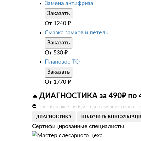
Замена антифриза
Заказать
От
1240
₽
Смазка замков и петель
Заказать
От
530
₽
Плановое ТО
Заказать
От
1770
₽
ДИАГНОСТИКА за 490₽ по 
🔥
⛔
Диагностика в подарок при ремонте Шкода Су
ДИАГНОСТИКА
ПОЛУЧИТЬ КОНСУЛЬТАЦ
Сертифицированные специалисты