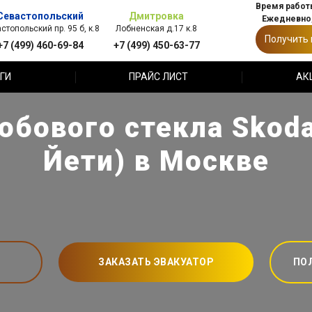
Время работы
Севастопольский
Дмитровка
Ежедневно,
стопольский пр. 95 б, к.8
Лобненская д.17 к.8
Получить
+7 (499) 460-69-84
+7 (499) 450-63-77
ГИ
ПРАЙС ЛИСТ
АК
обового стекла Skoda
Йети) в Москве
ЗАКАЗАТЬ ЭВАКУАТОР
ПО